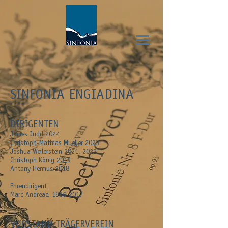
SINFONIA ENGIADINA
DIRIGENTEN
James Judd 2024
Christoph-Mathias Mueller 2023
Joshua Weilerstein 2021, 2022
Christoph König
2019
Antony Hermus 2018
Ehrendirigent
Marc Andreae,
1986-2017
VORSTAND TRÄGERVEREIN