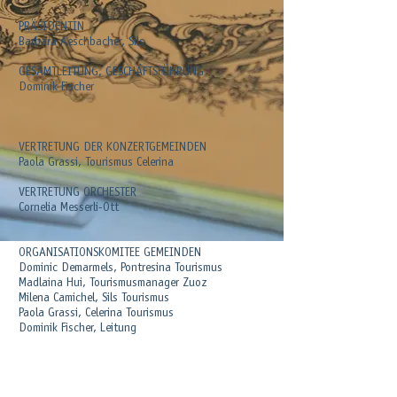
PRÄSIDENT
IN
Barbara Aeschbacher, Sils
GESAMTLEITUNG, GESCHÄFTSFÜHRUNG
Dominik Fischer
VERTRETUNG DER KONZERTGEMEINDEN
Paola Grassi, Tourismus Celerina
VERTRETUNG ORCHESTER
Cornelia Messerli-Ott
ORGANISATIONSKOMITEE GEMEINDEN
Dominic Demarmels, Pontresina Tourismus
Madlaina Hui, Tourismusmanager Zuoz
Milena Camichel, Sils Tourismus
Paola Grassi, Celerina Tourismus
Dominik Fischer, Leitung
KONTAKT