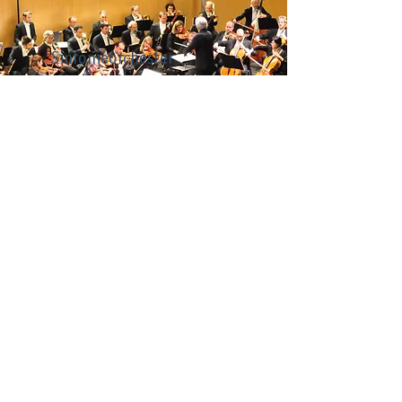
Sinfonieorchester
Engadin
Seit über 30 Jahren bietet das
Sinfonieorchester Engadin
Konzertgenüsse auf höchstem
Niveau. Musikliebhaber können
jeweils zum Jahresende
die Konzerte geniessen
weiterlesen ....
KONTAKT